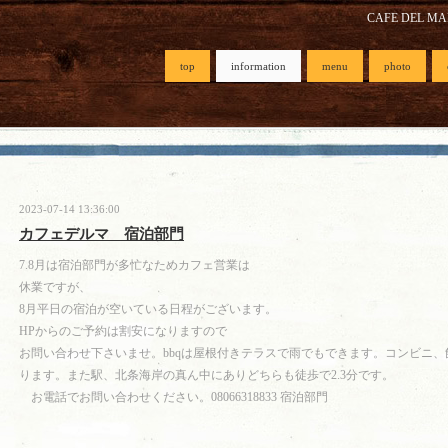
CAFE DEL M
top
information
menu
photo
2023-07-14 13:36:00
カフェデルマ 宿泊部門
7.8月は宿泊部門が多忙なためカフェ営業は
休業ですが、
8月平日の宿泊が空いている日程がございます。
HPからのご予約は割安になりますので
お問い合わせ下さいませ。bbqは屋根付きテラスで雨でもできます。コンビニ、
ります。また駅、北条海岸の真ん中にありどちらも徒歩で2.3分です。
お電話でお問い合わせください。08066318833 宿泊部門