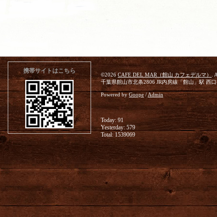
携帯サイトはこちら
©2026
CAFE DEL MAR（館山 カフェデルマ）
. 
千葉県館山市北条2806 JR内房線「館山」駅 西
Powered by
Goope
/
Admin
Today:
91
Yesterday:
579
Total:
1539069