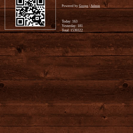
Powered by
Goope
/
Admin
Today:
163
Yesterday:
181
Total:
1539322