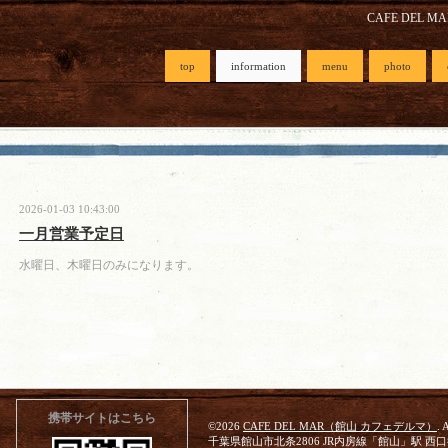
CAFE DEL M
top
information
menu
photo
2026-01-03 10:43:00
一月営業予定日
水曜日、木曜日のみになります。
携帯サイトはこちら
©2026
CAFE DEL MAR（館山 カフェデルマ）
. 
千葉県館山市北条2806 JR内房線「館山」駅 西